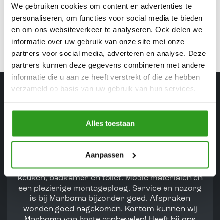
We gebruiken cookies om content en advertenties te
ontwikkelingen in de markt en helpen u graag om de
personaliseren, om functies voor social media te bieden
juiste keuzes te maken.
en om ons websiteverkeer te analyseren. Ook delen we
informatie over uw gebruik van onze site met onze
partners voor social media, adverteren en analyse. Deze
partners kunnen deze gegevens combineren met andere
informatie die u aan ze heeft verstrekt of die ze hebben
verzameld op basis van uw gebruik van hun services.
Wat zeggen onze klanten
.
Alles toestaan
Aanpassen
Deskundig advies en inmiddels een prachtige
keuken, badkamer en toilet. Mooie materialen en
een plezierige montageploeg. Service en nazorg
is bij Marboma bijzonder goed. Afspraken
worden goed nagekomen. Kortom kunnen wij
Marboma van harte aanbevelen! Heeft bij ons