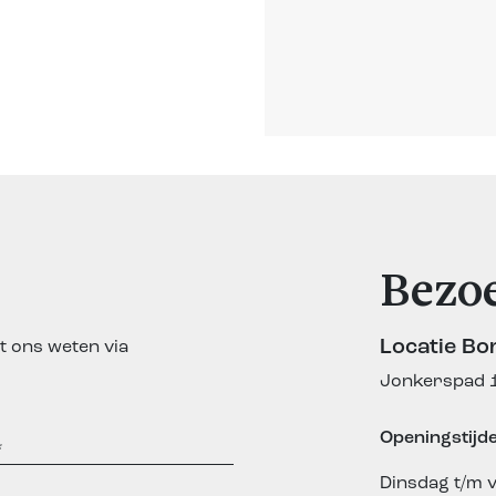
Bezo
Locatie Bo
t ons weten via
Jonkerspad 1
Openingstijd
Dinsdag t/m v