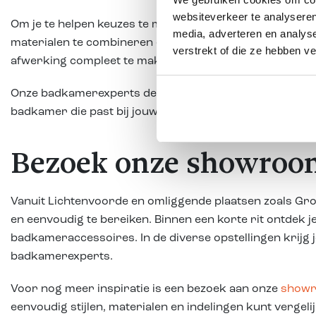
websiteverkeer te analyseren
Om je te helpen keuzes te maken, vind je in onze show
media, adverteren en analys
materialen te combineren en naast elkaar te leggen, ont
verstrekt of die ze hebben v
afwerking compleet te maken.
Onze badkamerexperts denken graag met je mee en geven
badkamer die past bij jouw woonwensen, budget en stijl
Bezoek onze showroom
Vanuit Lichtenvoorde en omliggende plaatsen zoals Gr
en eenvoudig te bereiken. Binnen een korte rit ontdek
badkameraccessoires. In de diverse opstellingen krijg 
badkamerexperts.
Voor nog meer inspiratie is een bezoek aan onze
showr
eenvoudig stijlen, materialen en indelingen kunt verge