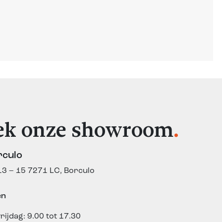
ek onze showroom
.
rculo
3 – 15
7271 LC, Borculo
en
rijdag: 9.00 tot 17.30