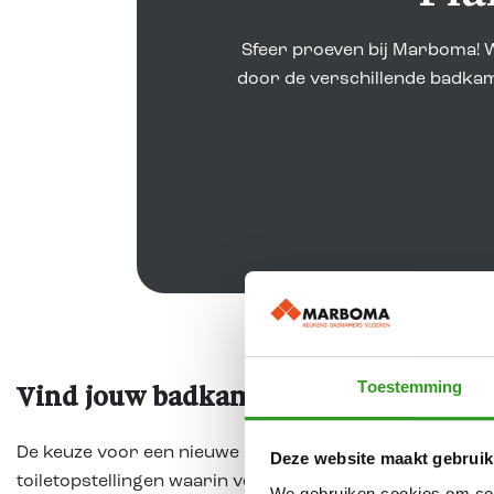
Sfeer proeven bij Marboma! W
door de verschillende badkame
Toestemming
Vind jouw badkamerstijl in Lichtenv
De keuze voor een nieuwe badkamer begint vaak met ins
Deze website maakt gebruik
toiletopstellingen waarin verschillende stijlen, kleuren 
We gebruiken cookies om cont