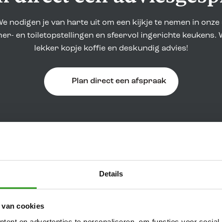
e nodigen je van harte uit om een kijkje te nemen in onz
r- en toiletopstellingen en sfeervol ingerichte keukens. 
lekker kopje koffie en deskundig advies!
Plan direct een afspraak
Details
oorde
piratie. In onze showroom in Borculo, op korte afstand 
 van cookies
en materialen tot leven komen. Zo krijg je direct een reali
ent en advertenties te personaliseren, om functies voor social