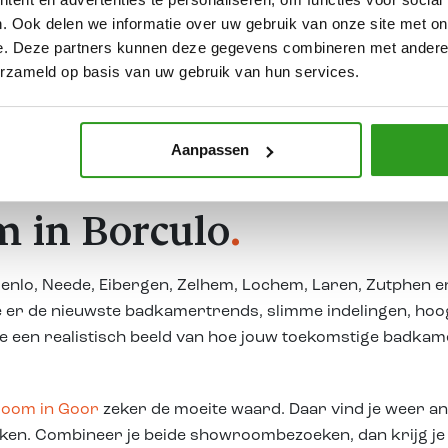
. Ook delen we informatie over uw gebruik van onze site met on
room een uitgebreide collectie stalen van badkamermeubel
e. Deze partners kunnen deze gegevens combineren met andere i
staat stap voor stap een stijl die echt bij je past. Ook 
erzameld op basis van uw gebruik van hun services.
 eerlijk en praktisch advies. Zo vertaal je inspiratie m
Aanpassen
.
 in Borculo
.
oenlo, Neede, Eibergen, Zelhem, Lochem, Laren, Zutphen
 je er de nieuwste badkamertrends, slimme indelingen, h
je een realistisch beeld van hoe jouw toekomstige badkame
oom in Goor
zeker de moeite waard. Daar vind je weer an
lijken. Combineer je beide showroombezoeken, dan krijg j