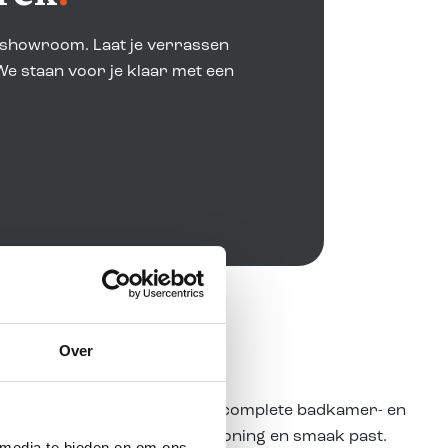
e showroom. Laat je verrassen
We staan voor je klaar met een
Over
van Lichtenvoorde, ontdek je complete badkamer- en
stisch beeld van wat bij jouw woning en smaak past.
 media te bieden en om ons