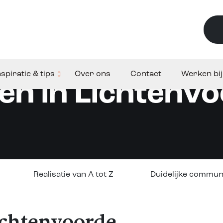
nspiratie & tips
Over ons
Contact
Werken bij
n in Lichtenv
Realisatie van A tot Z
Duidelijke commun