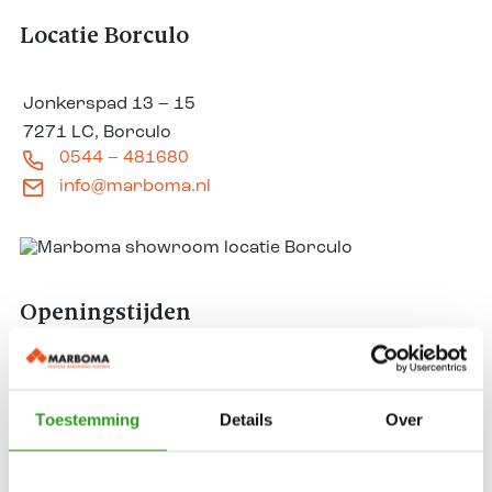
Locatie Borculo
Jonkerspad 13 – 15
7271 LC, Borculo
0544 – 481680
info@marboma.nl
Openingstijden
Dinsdag t/m vrijdag:
9.00 tot 17.30
Zaterdag:
9.00 tot 16.00
Toestemming
Details
Over