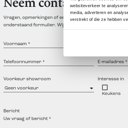
Neem contact op
websiteverkeer te analyseren
media, adverteren en analys
Vragen, opmerkingen of een vrijblijvend advies? Laat he
verstrekt of die ze hebben v
onderstaand formulier. Wij helpen u graag verder!
Voornaam
Achternaam
Telefoonnummer
E-
mailadres
Voorkeur showroom
Interesse in
Keukens
Bericht