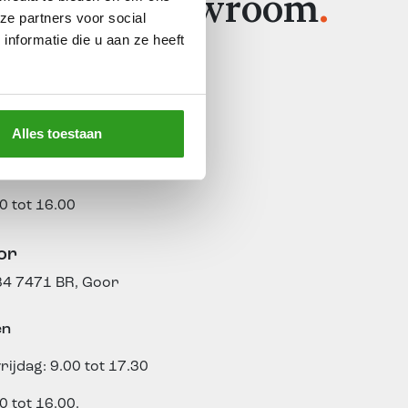
ek onze showroom
.
ze partners voor social
nformatie die u aan ze heeft
rculo
3 – 15
7271 LC, Borculo
en
Alles toestaan
rijdag: 9.00 tot 17.30
0 tot 16.00
or
84
7471 BR, Goor
en
rijdag: 9.00 tot 17.30
0 tot 16.00.