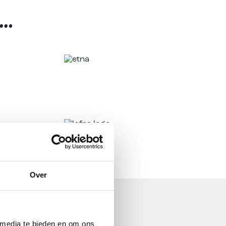
n…
end
contact
met ons op.
Over
 media te bieden en om ons