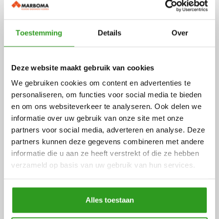
Toestemming
Details
Over
Deze website maakt gebruik van cookies
Bezoek onze showroom
.
We gebruiken cookies om content en advertenties te
personaliseren, om functies voor social media te bieden
Locatie Borculo
en om ons websiteverkeer te analyseren. Ook delen we
Jonkerspad 13 – 15
7271 LC, Borculo
informatie over uw gebruik van onze site met onze
partners voor social media, adverteren en analyse. Deze
partners kunnen deze gegevens combineren met andere
Openingstijden
informatie die u aan ze heeft verstrekt of die ze hebben
Dinsdag t/m vrijdag: 9.00 tot 17.30
verzameld op basis van uw gebruik van hun services.
Zaterdag: 9.00 tot 16.00
Alles toestaan
Locatie Goor