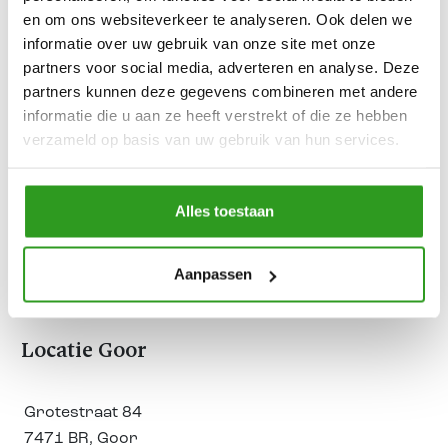
afspraak?
en om ons websiteverkeer te analyseren. Ook delen we
informatie over uw gebruik van onze site met onze
Doen jullie ook installatiewerk of leveren jullie
partners voor social media, adverteren en analyse. Deze
alleen de materialen voor badkamers?
partners kunnen deze gegevens combineren met andere
informatie die u aan ze heeft verstrekt of die ze hebben
Wat kost een complete badkamer?
verzameld op basis van uw gebruik van hun services.
Waar kan ik parkeren?
Alles toestaan
Bezoek onze showroom in
Goor
.
Aanpassen
Locatie Goor
Grotestraat 84
7471 BR, Goor