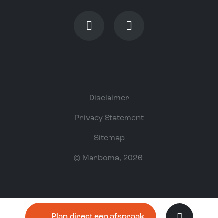
Disclaimer
Privacy Statement
Sitemap
©
Marboma
, 2026
Plan direct een afspraak