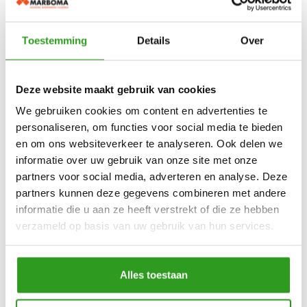
in de praktijk.
Onze adviseurs helpen je vervolgens om alle keuzes
Toestemming
Details
Over
samen te brengen in een doordacht ontwerp. Zo
groeit stap voor stap een keuken die aansluit op jouw
Deze website maakt gebruik van cookies
woning, wensen en manier van leven.
We gebruiken cookies om content en advertenties te
personaliseren, om functies voor social media te bieden
Keukenshowroom in de
en om ons websiteverkeer te analyseren. Ook delen we
informatie over uw gebruik van onze site met onze
Achterhoek
.
partners voor social media, adverteren en analyse. Deze
partners kunnen deze gegevens combineren met andere
Onze keukenshowroom in Borculo is centraal
informatie die u aan ze heeft verstrekt of die ze hebben
gelegen en goed bereikbaar vanuit de hele regio,
verzameld op basis van uw gebruik van hun services.
waaronder Eibergen, Groenlo, Neede, Ruurlo,
Zelhem, Lochem, Laren, Zutphen en Vorden. Binnen
korte rijafstand vind je hier volop inspiratie voor een
Alles toestaan
nieuwe keuken, met uiteenlopende opstellingen en
stijlen die direct laten zien wat er mogelijk is in jouw