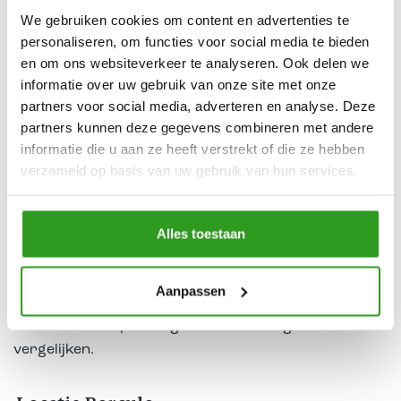
Dan is een bezoek aan onze showroom in Borculo
We gebruiken cookies om content en advertenties te
zeker de moeite waard. Vanuit Vorden ben je er in
personaliseren, om functies voor social media te bieden
korte tijd en kun je op je gemak volop inspiratie
en om ons websiteverkeer te analyseren. Ook delen we
opdoen. Ontdek de nieuwste keukenopstellingen,
informatie over uw gebruik van onze site met onze
innovatieve keukenapparatuur, slimme indelingen en
partners voor social media, adverteren en analyse. Deze
een uitgebreid aanbod aan materialen en
partners kunnen deze gegevens combineren met andere
afwerkingen.
informatie die u aan ze heeft verstrekt of die ze hebben
verzameld op basis van uw gebruik van hun services.
Ook in onze
showroom in Goor
ben je van harte
welkom. Hier ontdek je weer andere
Alles toestaan
keukenopstellingen, materialen en stijlen, zodat je nog
meer inspiratie opdoet voor jouw nieuwe keuken in
Vorden. Door beide showrooms te bezoeken, krijg je
Aanpassen
een compleet beeld van de mogelijkheden en kun je
verschillende opstellingen en afwerkingen met elkaar
vergelijken.