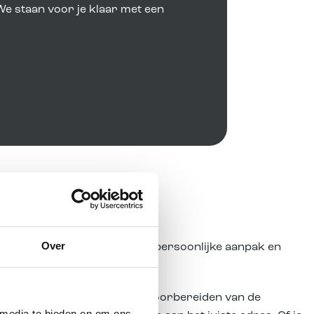
We staan voor je klaar met een
Over
tgebreide kennis van vloeren, persoonlijke aanpak en
ande vloer, het egaliseren en voorbereiden van de
 media te bieden en om ons