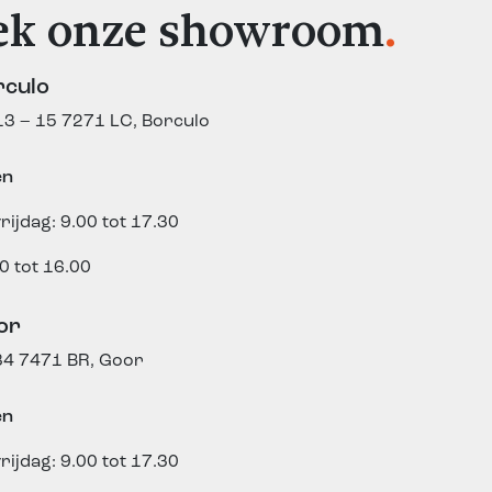
ek onze showroom
.
rculo
3 – 15
7271 LC, Borculo
en
rijdag: 9.00 tot 17.30
0 tot 16.00
or
84
7471 BR, Goor
en
rijdag: 9.00 tot 17.30