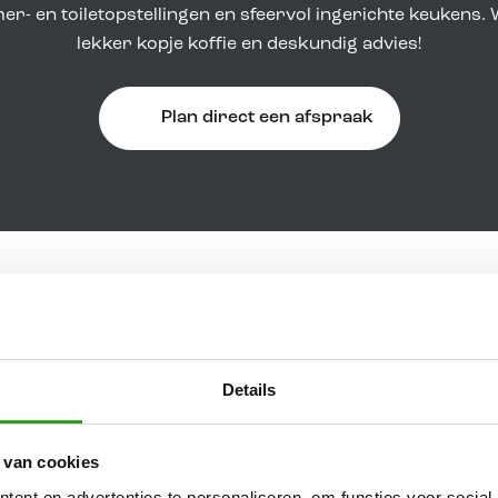
r- en toiletopstellingen en sfeervol ingerichte keukens. 
lekker kopje koffie en deskundig advies!
Plan direct een afspraak
cialist
Details
Lichtenvoorde, Borculo en de omliggende regio. Met onze ui
nterieur dat helemaal aansluit bij jouw wensen.
 van cookies
 Je kunt bij ons terecht voor het verwijderen van je besta
ent en advertenties te personaliseren, om functies voor social