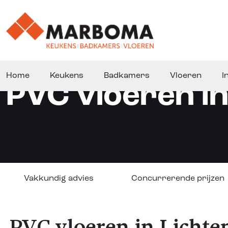
Home
Keukens
Badkamers
Vloeren
I
PVC vloeren i
Vakkundig advies
Concurrerende prijzen