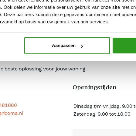
 installeren van vloerverwarming. Ook voor een passende t
. Ook delen we informatie over uw gebruik van onze site met on
ijlvolle afwerking die mooi aansluit bij je nieuwe vloer.
e. Deze partners kunnen deze gegevens combineren met andere i
erzameld op basis van uw gebruik van hun services.
 in Borculo
.
Aanpassen
jkheden vergelijken? Bezoek dan onze showroom in Borculo,
en van onze vloerspecialisten.
de beste oplossing voor jouw woning.
Openingstijden
 481680
Dinsdag t/m vrijdag:
9.00 
arboma.nl
Zaterdag:
9.00 tot 16.00