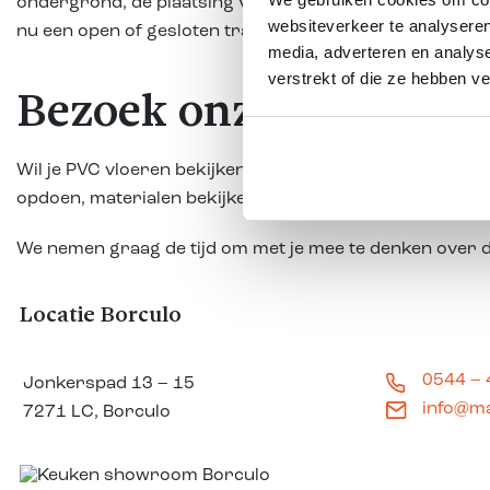
ondergrond, de plaatsing van je nieuwe PVC vloer en het
websiteverkeer te analyseren
nu een open of gesloten trap hebt, wij zorgen voor een st
media, adverteren en analys
verstrekt of die ze hebben v
Bezoek onze showroom
Wil je PVC vloeren bekijken en de verschillende mogeli
opdoen, materialen bekijken en persoonlijk advies krijg
We nemen graag de tijd om met je mee te denken over 
Locatie Borculo
0544 –
Jonkerspad 13 – 15
info@m
7271 LC, Borculo