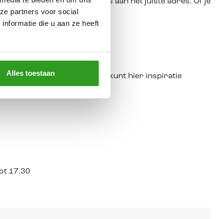
raprenovatie ben je bij ons aan het juiste adres. Of je
ze partners voor social
nformatie die u aan ze heeft
Alles toestaan
 dichtbij Lichtenvoorde. Je kunt hier inspiratie
tot 17.30