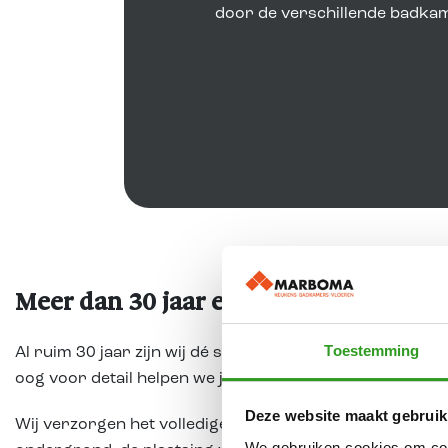
door de verschillende badkame
Meer dan 30 jaar ervaring als vloerspe
Toestemming
Al ruim 30 jaar zijn wij dé specialist voor vloeren in 
oog voor detail helpen we je bij het realiseren van een i
Deze website maakt gebruik
Wij verzorgen het volledige traject van begin tot eind.
We gebruiken cookies om cont