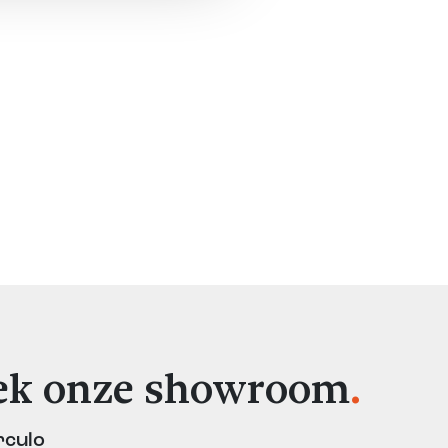
ek onze showroom
.
rculo