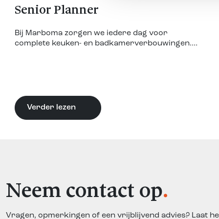
Senior Planner
Bij Marboma zorgen we iedere dag voor
complete keuken- en badkamerverbouwingen.
Achter iedere succesvolle oplevering zit een
strakke planning, goede samenwerking en
iemand die het overzicht bewaart. Daarom
zoeken wij een Senior Planner.
Verder lezen
Neem contact op
Vragen, opmerkingen of een vrijblijvend advies? Laat he