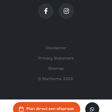
Disclaimer
Privacy Statement
Sitemap
©
Marboma
, 2026
Plan direct een afspraak