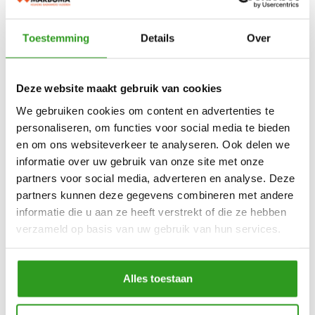
Toestemming
Details
Over
Verder lezen
Deze website maakt gebruik van cookies
We gebruiken cookies om content en advertenties te
personaliseren, om functies voor social media te bieden
en om ons websiteverkeer te analyseren. Ook delen we
informatie over uw gebruik van onze site met onze
partners voor social media, adverteren en analyse. Deze
partners kunnen deze gegevens combineren met andere
informatie die u aan ze heeft verstrekt of die ze hebben
verzameld op basis van uw gebruik van hun services.
Binnenkijken bij Britt en Tim
Na de sleuteloverdracht begonnen ze direct met de
Alles toestaan
renovatie. Toch stonden er nog twee grote projecten
op de wensenlijst: de keuken en de badkamer.