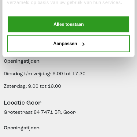
verzameld op basis van uw gebruik van hun services.
Bezoek onze showroom
.
Alles toestaan
Locatie Borculo
Aanpassen
Jonkerspad 13 – 15
7271 LC, Borculo
Openingstijden
Dinsdag t/m vrijdag: 9.00 tot 17.30
Zaterdag: 9.00 tot 16.00
Locatie Goor
Grotestraat 84
7471 BR, Goor
Openingstijden